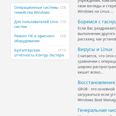
учреждения, компан
свои взгляды и стер
Операционные ​системы ​
(23)
Windows на Linux....
семейства Windows
Боремся с гасн
Для ​пользователей ​Unix-
(12)
систем
Если Вас раздражает
выполнении другого 
Ремонт ПК и ​офисного ​
(12)
расскажу, как устано
оборудования
Вирусы и Linux
Бухгалтерская ​
(111)
отчетность ​Контур-Экстерн
Считается, что Unix
сравнении с операци
широко распростране
кишит всяко...
Восстановление
GRUB - это основной
загружаться если уст
Windows Boot Manager
Генеральная чис