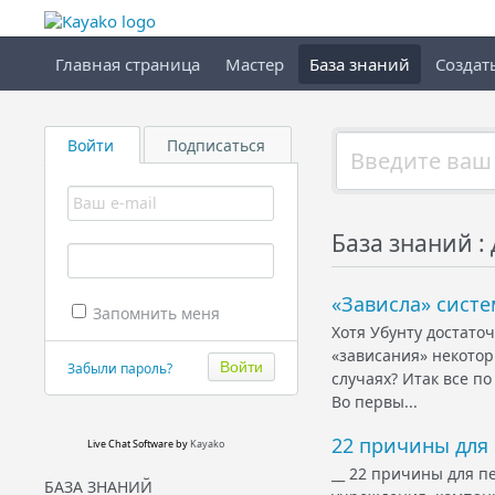
Главная страница
Мастер
База знаний
Создат
Войти
Подписаться
База знаний :
«Зависла» сист
Запомнить меня
Хотя Убунту достато
«зависания» некоторы
Забыли пароль?
случаях? Итак все п
Во первы...
22 причины для 
Live Chat Software
by
Kayako
__ 22 причины для п
БАЗА ЗНАНИЙ