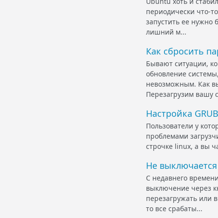
Ubuntu хоть и стабил
периодически что-то
запустить ее нужно б
лишний м...
Как сбросить па
Бывают ситуации, ко
обновление системы,
невозможным. Как вы
Перезагрузим вашу си
Настройка GRU
Пользователи у кото
проблемами загрузчи
строчке linux, а вы 
Не выключается
С недавнего времени
выключение через кн
перезагружать или 
то все срабаты...