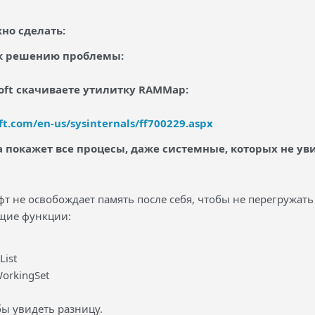
жно сделать:
 к решению проблемы:
soft скачиваете утилитку RAMMap:
ft.com/en-us/sysinternals/ff700229.aspx
а покажет все процесы, даже системные, которых не ув
фт не освобождает память после себя, чтобы не перегружать
щие функции:
List
orkingSet
бы увидеть разницу.