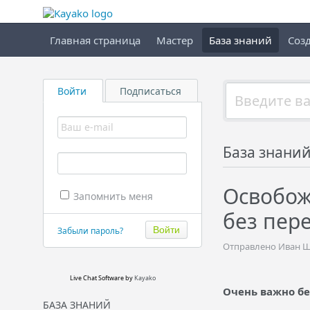
Главная страница
Мастер
База знаний
Созд
Войти
Подписаться
База знани
Освобож
Запомнить меня
без пер
Забыли пароль?
Отправлено Иван Шо
Live Chat Software
by
Kayako
Очень важно бе
БАЗА ЗНАНИЙ