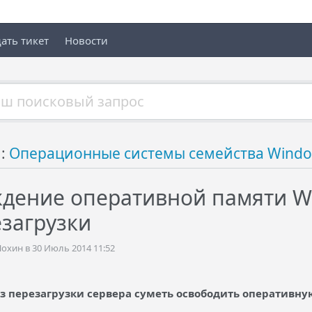
ать тикет
Новости
й:
Операционные системы семейства Wind
дение оперативной памяти Wi
езагрузки
хин в 30 Июль 2014 11:52
з перезагрузки сервера суметь освободить оперативную