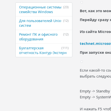
Операционные ​системы ​
(23)
Вот, как это мо
семейства Windows
Перейду сразу
Для ​пользователей ​Unix-
(12)
систем
Из сайта Micro
Ремонт ПК и ​офисного ​
(12)
оборудования
technet.microso
Бухгалтерская ​
(111)
При запуске он
отчетность ​Контур-Экстерн
Если какой-то со
выбрать следую
Empty -> Standby 
Empty -> SystemW
И нажать F5 что